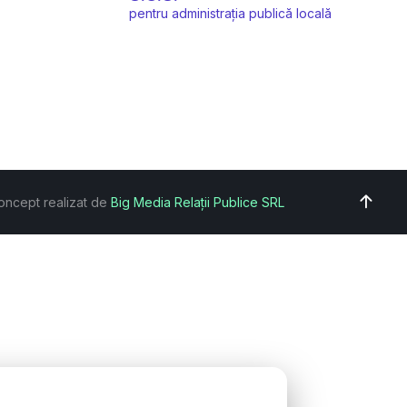
pentru administrația publică locală
oncept realizat de
Big Media Relații Publice SRL