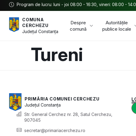
Program de lucru: luni - joi 08:00 - 16:30, vineri: 08:00 - 14:
COMUNA
Despre
Autoritățile
CERCHEZU
comună
publice locale
Județul
Constanța
Tureni
PRIMĂRIA COMUNEI CERCHEZU
L
Acest conținu
Județul
Constanța
Str. General Cerchez nr. 28, Satul Cerchezu,
907045
secretar@primariacerchezu.ro