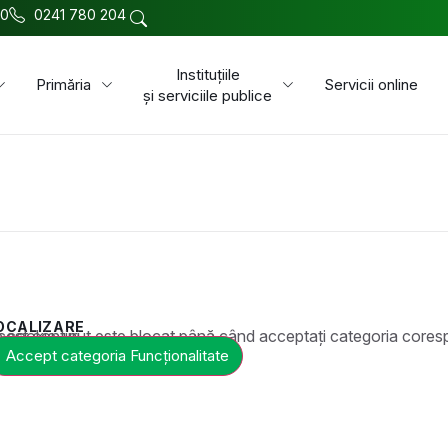
00
0241 780 204
Instituțiile
Primăria
Servicii online
și serviciile publice
OCALIZARE
t este blocat până când acceptați categoria corespunzătoare de cookie-uri.
Accept categoria Funcționalitate