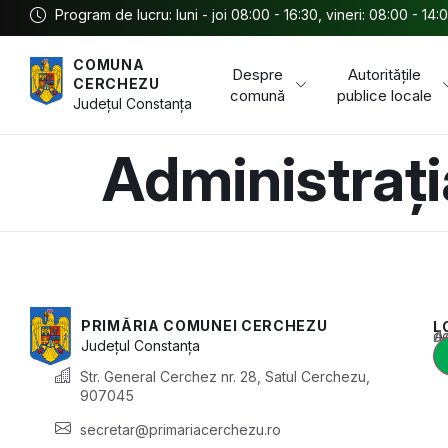
Program de lucru: luni - joi 08:00 - 16:30, vineri: 08:00 - 14:
COMUNA
Despre
Autoritățile
CERCHEZU
comună
publice locale
Județul
Constanța
Administrați
PRIMĂRIA COMUNEI CERCHEZU
L
Acest conținu
Județul
Constanța
Str. General Cerchez nr. 28, Satul Cerchezu,
907045
secretar@primariacerchezu.ro