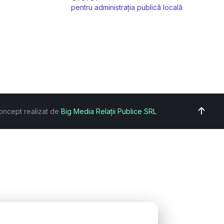
pentru administrația publică locală
oncept realizat de
Big Media Relații Publice SRL