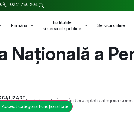
00
0241 780 204
Instituțiile
Primăria
Servicii online
și serviciile publice
a Națională a Pe
OCALIZARE
t este blocat până când acceptați categoria corespunzătoare de cookie-uri.
Accept categoria Funcționalitate