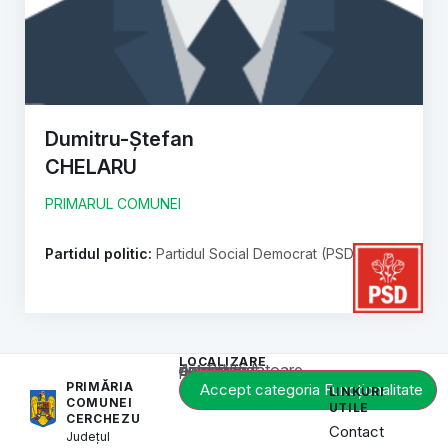
Dumitru-Ștefan
CHELARU
PRIMARUL COMUNEI
Partidul politic:
Partidul Social Democrat (PSD)
LOCALIZARE
Acest conținut este blocat până când acceptați categoria corespunzătoare de cookie-uri.
PRIMĂRIA
Accept categoria Funcționalitate
LINKURI
COMUNEI
UTILE
CERCHEZU
Contact
Județul