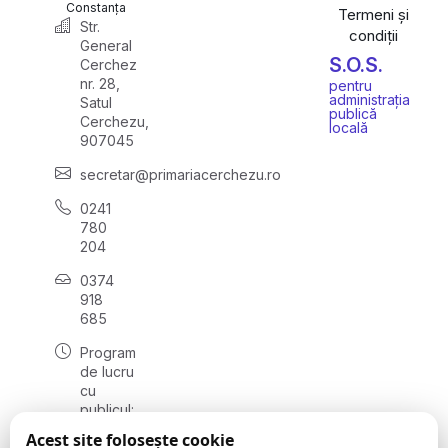
Constanța
Termeni și
Str.
condiții
General
S.O.S.
Cerchez
nr. 28,
pentru
administrația
Satul
publică
Cerchezu,
locală
907045
secretar@primariacerchezu.ro
0241
780
204
0374
918
685
Program
de lucru
cu
publicul:
luni - joi
Acest site folosește cookie
08:00 -