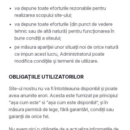
va depune toate eforturile rezonabile pentru
realizarea scopului site-ului;
va depune toate eforturile (din punct de vedere
tehnic sau de altă natură) pentru funcţionarea în
bune condiţii a siteului;
pe măsura apariţiei unor situaţii noi de orice natură
ce impun acest lucru, Administratorul poate
modifica condiţiile şi termenii de utilizare.
OBLIGAȚIILE UTILIZATORILOR
Site-ul nostru nu va fi întotdeauna disponibil și poate
avea anumite erori. Acesta este furnizat pe principiul
“așa cum este” si “așa cum este disponibil”, și în
măsura permisă de lege, fără garantări, condiții sau
garanții de orice fel.
Nu avem nici o obligatie de a actualiza informațiile de