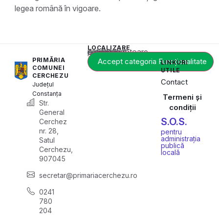
legea română în vigoare.
LOCALIZARE
Acest conținut este blocat până când acceptați categoria corespunzătoare de cookie-uri.
PRIMĂRIA
Accept categoria Funcționalitate
LINKURI
COMUNEI
UTILE
CERCHEZU
Contact
Județul
Constanța
Termeni și
Str.
condiții
General
S.O.S.
Cerchez
nr. 28,
pentru
administrația
Satul
publică
Cerchezu,
locală
907045
secretar@primariacerchezu.ro
0241
780
204