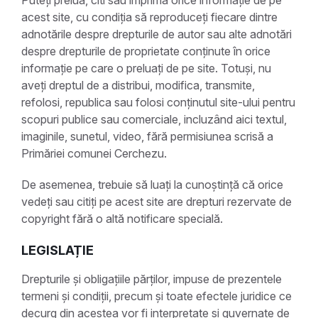
Puteți prelua, citi sau imprima orice informație de pe
acest site, cu condiția să reproduceți fiecare dintre
adnotările despre drepturile de autor sau alte adnotări
despre drepturile de proprietate conținute în orice
informație pe care o preluați de pe site. Totuși, nu
aveți dreptul de a distribui, modifica, transmite,
refolosi, republica sau folosi conținutul site-ului pentru
scopuri publice sau comerciale, incluzând aici textul,
imaginile, sunetul, video, fără permisiunea scrisă a
Primăriei comunei Cerchezu.
De asemenea, trebuie să luați la cunoștință că orice
vedeți sau citiți pe acest site are drepturi rezervate de
copyright fără o altă notificare specială.
LEGISLAȚIE
Drepturile și obligațiile părților, impuse de prezentele
termeni și condiții, precum și toate efectele juridice ce
decurg din acestea vor fi interpretate și guvernate de