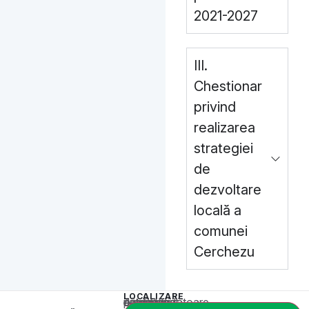
2021-2027
III.
Chestionar
privind
realizarea
strategiei
de
dezvoltare
locală a
comunei
Cerchezu
LOCALIZARE
Acest conținut este blocat până când acceptați categoria corespunzătoare de cookie-uri.