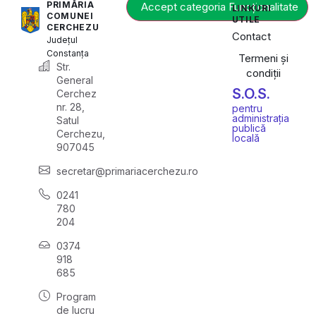
PRIMĂRIA
Accept categoria Funcționalitate
LINKURI
COMUNEI
UTILE
CERCHEZU
Contact
Județul
Constanța
Termeni și
Str.
condiții
General
S.O.S.
Cerchez
nr. 28,
pentru
administrația
Satul
publică
Cerchezu,
locală
907045
secretar@primariacerchezu.ro
0241
780
204
0374
918
685
Program
de lucru