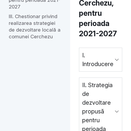
pentru perioada 2021-
Cerchezu,
2027
pentru
III. Chestionar privind
perioada
realizarea strategiei
de dezvoltare locală a
2021-2027
comunei Cerchezu
I.
Introducere
II. Strategia
de
dezvoltare
propusă
pentru
perioada