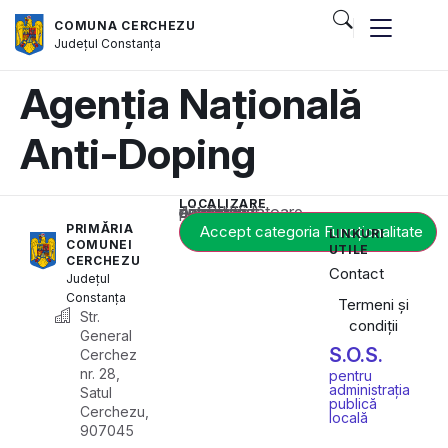
COMUNA CERCHEZU
Județul
Constanța
Agenția Națională
Anti-Doping
LOCALIZARE
Acest conținut este blocat până când acceptați categoria corespunzătoare de cookie-uri.
PRIMĂRIA
Accept categoria Funcționalitate
LINKURI
COMUNEI
UTILE
CERCHEZU
Contact
Județul
Constanța
Termeni și
Str.
condiții
General
S.O.S.
Cerchez
nr. 28,
pentru
administrația
Satul
publică
Cerchezu,
locală
907045