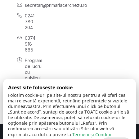
secretar@primariacerchezu.ro
0241
780
204
0374
918
685
Program
de lucru
cu
publicul:
luni - joi
Acest site folosește cookie
08:00 -
Folosim cookie-uri pe site-ul nostru pentru a vă oferi cea
16:30
mai relevantă experiență, reținând preferințele și vizitele
, vineri:
dumneavoastră. Prin efectuarea unui click pe butonul
08:00 -
„Sunt de acord”, sunteți de acord ca TOATE cookie-urile să
14:00
fie utilizate. De asemenea, puteți să refuzați cookie-urile
opționale prin apăsarea butonului „Refuz”. Prin
continuarea accesării sau utilizării Site-ului web vă
exprimați acordul cu privire la
Termeni și Condiții
.
Concept realizat de
Big Media Relații Publice SRL