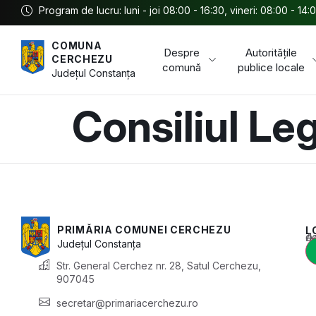
Program de lucru: luni - joi 08:00 - 16:30, vineri: 08:00 - 14:
COMUNA
Despre
Autoritățile
CERCHEZU
comună
publice locale
Județul
Constanța
Consiliul Leg
PRIMĂRIA COMUNEI CERCHEZU
L
Acest conținu
Județul
Constanța
Str. General Cerchez nr. 28, Satul Cerchezu,
907045
secretar@primariacerchezu.ro