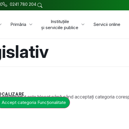
00
0241 780 204
Instituțiile
Primăria
Servicii online
și serviciile publice
islativ
OCALIZARE
t este blocat până când acceptați categoria corespunzătoare de cookie-uri.
Accept categoria Funcționalitate