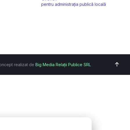
pentru administrația publică locală
oncept realizat de
Big Media Relații Publice SRL