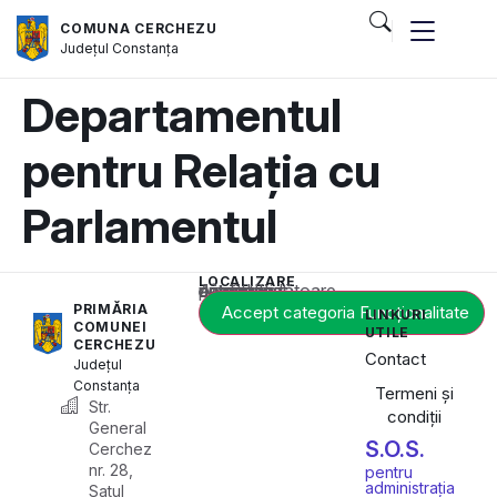
COMUNA CERCHEZU
Județul
Constanța
Departamentul
pentru Relația cu
Parlamentul
LOCALIZARE
Acest conținut este blocat până când acceptați categoria corespunzătoare de cookie-uri.
PRIMĂRIA
Accept categoria Funcționalitate
LINKURI
COMUNEI
UTILE
CERCHEZU
Contact
Județul
Constanța
Termeni și
Str.
condiții
General
S.O.S.
Cerchez
nr. 28,
pentru
administrația
Satul