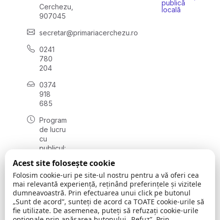
publică
Cerchezu,
locală
907045
secretar@primariacerchezu.ro
0241
780
204
0374
918
685
Program
de lucru
cu
publicul:
luni - joi
Acest site folosește cookie
08:00 -
Folosim cookie-uri pe site-ul nostru pentru a vă oferi cea
16:30
mai relevantă experiență, reținând preferințele și vizitele
, vineri:
dumneavoastră. Prin efectuarea unui click pe butonul
08:00 -
„Sunt de acord”, sunteți de acord ca TOATE cookie-urile să
14:00
fie utilizate. De asemenea, puteți să refuzați cookie-urile
opționale prin apăsarea butonului „Refuz”. Prin