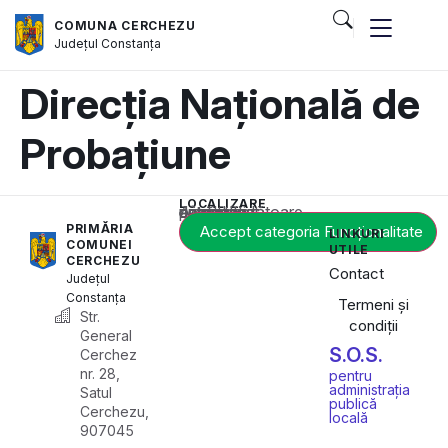
COMUNA CERCHEZU
Județul
Constanța
Direcția Națională de
Probațiune
LOCALIZARE
Acest conținut este blocat până când acceptați categoria corespunzătoare de cookie-uri.
PRIMĂRIA
Accept categoria Funcționalitate
LINKURI
COMUNEI
UTILE
CERCHEZU
Contact
Județul
Constanța
Termeni și
Str.
condiții
General
S.O.S.
Cerchez
nr. 28,
pentru
administrația
Satul
publică
Cerchezu,
locală
907045