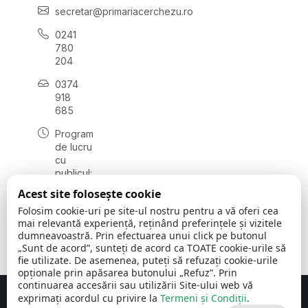
secretar@primariacerchezu.ro
0241
780
204
0374
918
685
Program
de lucru
cu
publicul:
luni - joi
Acest site folosește cookie
08:00 -
Folosim cookie-uri pe site-ul nostru pentru a vă oferi cea
16:30
mai relevantă experiență, reținând preferințele și vizitele
, vineri:
dumneavoastră. Prin efectuarea unui click pe butonul
08:00 -
„Sunt de acord”, sunteți de acord ca TOATE cookie-urile să
14:00
fie utilizate. De asemenea, puteți să refuzați cookie-urile
opționale prin apăsarea butonului „Refuz”. Prin
continuarea accesării sau utilizării Site-ului web vă
exprimați acordul cu privire la
Termeni și Condiții
.
Concept realizat de
Big Media Relații Publice SRL