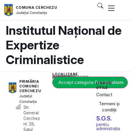
COMUNA CERCHEZU
Județul
Constanța
Institutul Național de
Expertize
Criminalistice
LOCALIZARE
Acest conținut este blocat până când acceptați categoria corespunzătoare de cookie-uri.
PRIMĂRIA
Accept categoria Funcționalitate
LINKURI
COMUNEI
UTILE
CERCHEZU
Contact
Județul
Constanța
Termeni și
Str.
condiții
General
S.O.S.
Cerchez
nr. 28,
pentru
administrația
Satul