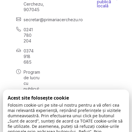
publică
Cerchezu,
locală
907045
secretar@primariacerchezu.ro
0241
780
204
0374
918
685
Program
de lucru
cu
publicul:
luni - joi
Acest site folosește cookie
08:00 -
Folosim cookie-uri pe site-ul nostru pentru a vă oferi cea
16:30
mai relevantă experiență, reținând preferințele și vizitele
, vineri:
dumneavoastră. Prin efectuarea unui click pe butonul
08:00 -
„Sunt de acord”, sunteți de acord ca TOATE cookie-urile să
14:00
fie utilizate. De asemenea, puteți să refuzați cookie-urile
opționale prin apăsarea butonului „Refuz”. Prin