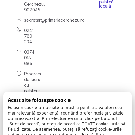
publică
Cerchezu,
locală
907045
secretar@primariacerchezu.ro
0241
780
204
0374
918
685
Program
de lucru
cu
publicul:
luni - joi
Acest site folosește cookie
08:00 -
Folosim cookie-uri pe site-ul nostru pentru a vă oferi cea
16:30
mai relevantă experiență, reținând preferințele și vizitele
, vineri:
dumneavoastră. Prin efectuarea unui click pe butonul
08:00 -
„Sunt de acord”, sunteți de acord ca TOATE cookie-urile să
14:00
fie utilizate. De asemenea, puteți să refuzați cookie-urile
opționale prin apăsarea butonului „Refuz”. Prin