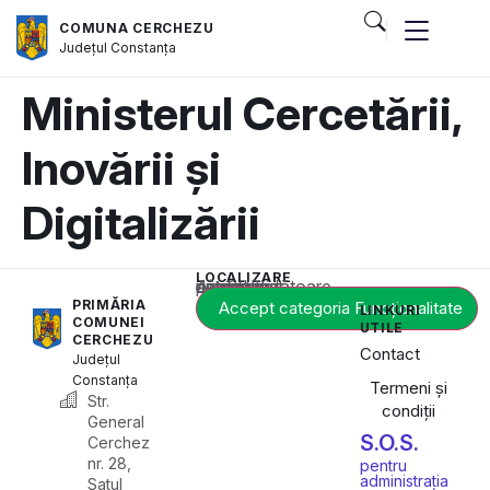
COMUNA CERCHEZU
Județul
Constanța
Ministerul Cercetării,
Inovării și
Digitalizării
LOCALIZARE
Acest conținut este blocat până când acceptați categoria corespunzătoare de cookie-uri.
PRIMĂRIA
Accept categoria Funcționalitate
LINKURI
COMUNEI
UTILE
CERCHEZU
Contact
Județul
Constanța
Termeni și
Str.
condiții
General
S.O.S.
Cerchez
nr. 28,
pentru
administrația
Satul