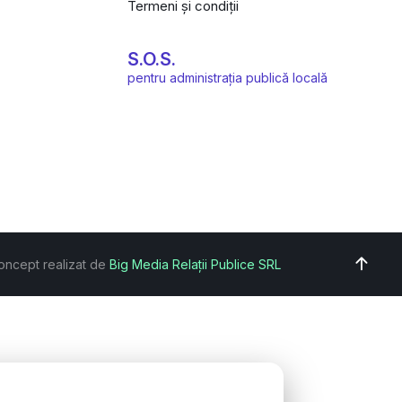
Termeni și condiții
S.O.S.
pentru administrația publică locală
oncept realizat de
Big Media Relații Publice SRL