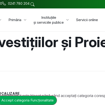
00
0241 780 204
Instituțiile
Primăria
Servicii online
și serviciile publice
vestițiilor și Pro
OCALIZARE
t este blocat până când acceptați categoria corespunzătoare de cookie-uri.
Accept categoria Funcționalitate