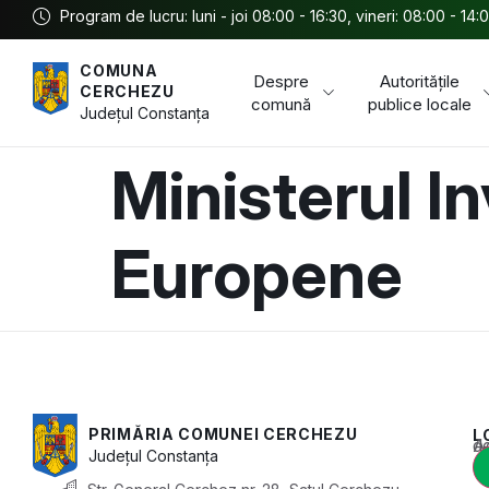
Program de lucru: luni - joi 08:00 - 16:30, vineri: 08:00 - 14:
COMUNA
Despre
Autoritățile
CERCHEZU
comună
publice locale
Județul
Constanța
Ministerul In
Europene
PRIMĂRIA COMUNEI CERCHEZU
L
Acest conținu
Județul
Constanța