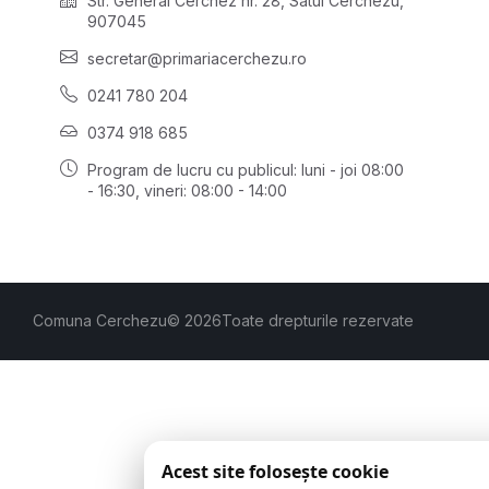
Str. General Cerchez nr. 28, Satul Cerchezu,
907045
secretar@primariacerchezu.ro
0241 780 204
0374 918 685
Program de lucru cu publicul:
luni - joi 08:00
- 16:30
, vineri: 08:00 - 14:00
Comuna Cerchezu
© 2026
Toate drepturile rezervate
Acest site folosește cookie