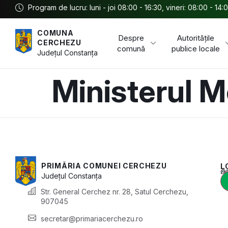
Program de lucru: luni - joi 08:00 - 16:30, vineri: 08:00 - 14:
COMUNA
Despre
Autoritățile
CERCHEZU
comună
publice locale
Județul
Constanța
Ministerul Me
PRIMĂRIA COMUNEI CERCHEZU
L
Acest conținu
Județul
Constanța
Str. General Cerchez nr. 28, Satul Cerchezu,
907045
secretar@primariacerchezu.ro