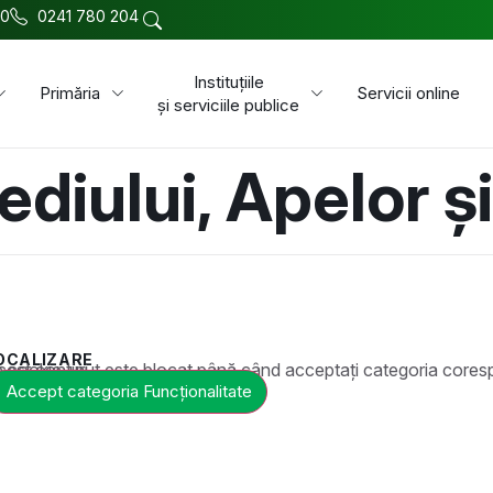
00
0241 780 204
Instituțiile
Primăria
Servicii online
și serviciile publice
diului, Apelor și
OCALIZARE
t este blocat până când acceptați categoria corespunzătoare de cookie-uri.
Accept categoria Funcționalitate