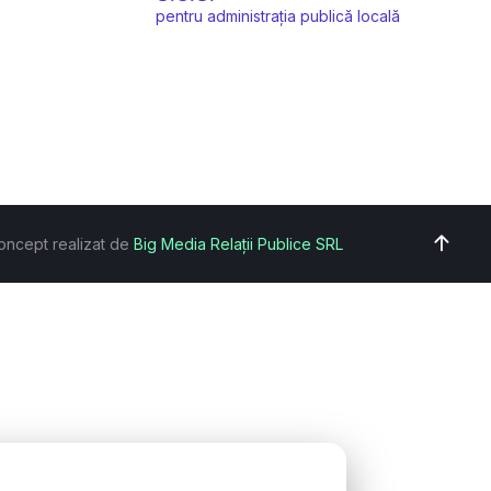
pentru administrația publică locală
oncept realizat de
Big Media Relații Publice SRL