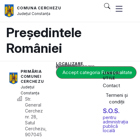
COMUNA CERCHEZU
Județul
Constanța
Președintele
României
LOCALIZARE
Acest conținut este blocat până când acceptați categoria corespunzătoare de cookie-uri.
PRIMĂRIA
Accept categoria Funcționalitate
LINKURI
COMUNEI
UTILE
CERCHEZU
Contact
Județul
Constanța
Termeni și
Str.
condiții
General
S.O.S.
Cerchez
nr. 28,
pentru
administrația
Satul
publică
Cerchezu,
locală
907045