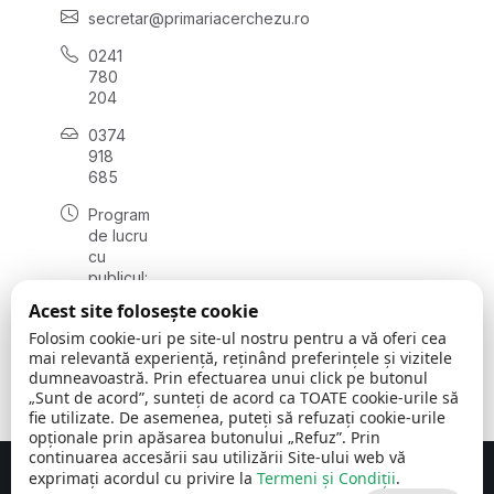
secretar@primariacerchezu.ro
0241
780
204
0374
918
685
Program
de lucru
cu
publicul:
luni - joi
Acest site folosește cookie
08:00 -
Folosim cookie-uri pe site-ul nostru pentru a vă oferi cea
16:30
mai relevantă experiență, reținând preferințele și vizitele
, vineri:
dumneavoastră. Prin efectuarea unui click pe butonul
08:00 -
„Sunt de acord”, sunteți de acord ca TOATE cookie-urile să
14:00
fie utilizate. De asemenea, puteți să refuzați cookie-urile
opționale prin apăsarea butonului „Refuz”. Prin
continuarea accesării sau utilizării Site-ului web vă
exprimați acordul cu privire la
Termeni și Condiții
.
Concept realizat de
Big Media Relații Publice SRL