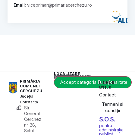
Email:
viceprimar@primariacerchezu.ro
LOCALIZARE
Acest conținut este blocat până când acceptați categoria corespunzătoare de cookie-uri.
PRIMĂRIA
Accept categoria Funcționalitate
LINKURI
COMUNEI
UTILE
CERCHEZU
Contact
Județul
Constanța
Termeni și
Str.
condiții
General
S.O.S.
Cerchez
nr. 28,
pentru
administrația
Satul
publică