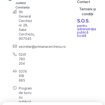
Contact
Județul
Constanța
Termeni și
Str.
condiții
General
S.O.S.
Cerchez
nr. 28,
pentru
administrația
Satul
publică
Cerchezu,
locală
907045
secretar@primariacerchezu.ro
0241
780
204
0374
918
685
Program
de lucru
cu
publicul: