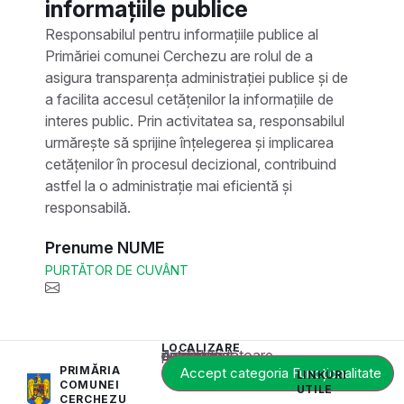
informațiile publice
Responsabilul pentru informațiile publice al
Primăriei comunei Cerchezu are rolul de a
asigura transparența administrației publice și de
a facilita accesul cetățenilor la informațiile de
interes public. Prin activitatea sa, responsabilul
urmărește să sprijine înțelegerea și implicarea
cetățenilor în procesul decizional, contribuind
astfel la o administrație mai eficientă și
responsabilă.
Prenume NUME
PURTĂTOR DE CUVÂNT
LOCALIZARE
Acest conținut este blocat până când acceptați categoria corespunzătoare de cookie-uri.
PRIMĂRIA
Accept categoria Funcționalitate
LINKURI
COMUNEI
UTILE
CERCHEZU