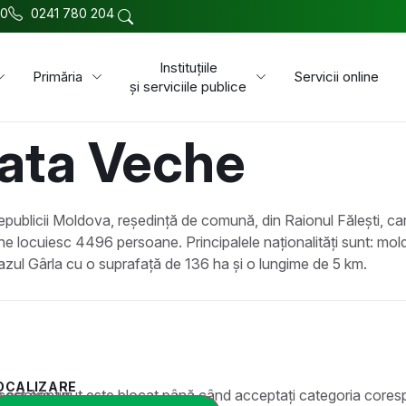
00
0241 780 204
Instituțiile
Primăria
Servicii online
și serviciile publice
ata Veche
publicii Moldova, reședință de comună, din Raionul Fălești, car
che locuiesc 4496 persoane. Principalele naționalități sunt: m
iazul Gârla cu o suprafață de 136 ha și o lungime de 5 km.
OCALIZARE
t este blocat până când acceptați categoria corespunzătoare de cookie-uri.