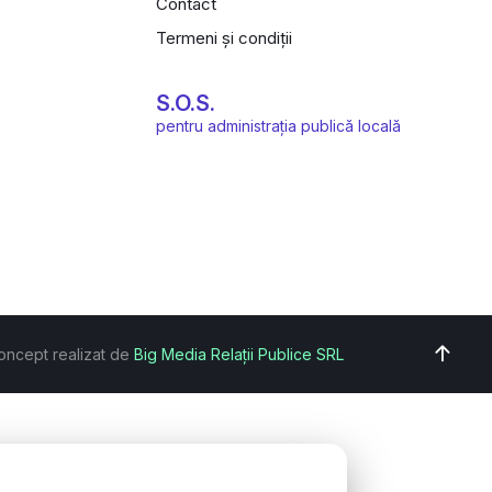
Contact
Termeni și condiții
S.O.S.
pentru administrația publică locală
oncept realizat de
Big Media Relații Publice SRL