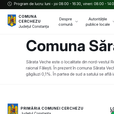
Program de lucru: luni - joi 08:00 - 16:30, vineri: 08:00 - 14:
COMUNA
Despre
Autoritățile
CERCHEZU
comună
publice locale
Județul
Constanța
Comuna Săr
Sărata Veche este o localitate din nord-vestul Re
raional Fălești. În prezent în comuna Sărata Ve
găgăuzi 0,1%. În partea de sud a satului se află 
PRIMĂRIA COMUNEI CERCHEZU
L
Acest conținu
Județul
Constanța