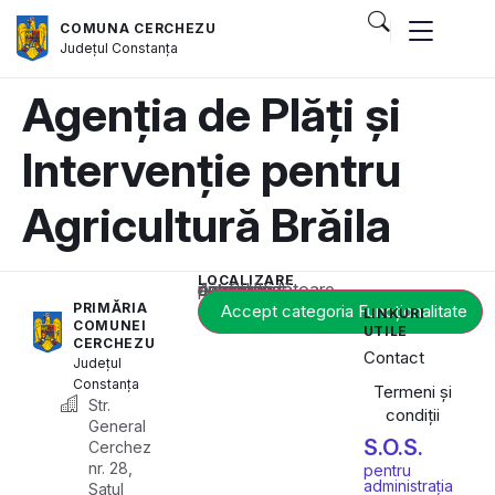
COMUNA CERCHEZU
Județul
Constanța
Agenția de Plăți și
Intervenție pentru
Agricultură Brăila
LOCALIZARE
Acest conținut este blocat până când acceptați categoria corespunzătoare de cookie-uri.
PRIMĂRIA
Accept categoria Funcționalitate
LINKURI
COMUNEI
UTILE
CERCHEZU
Contact
Județul
Constanța
Termeni și
Str.
condiții
General
S.O.S.
Cerchez
nr. 28,
pentru
administrația
Satul