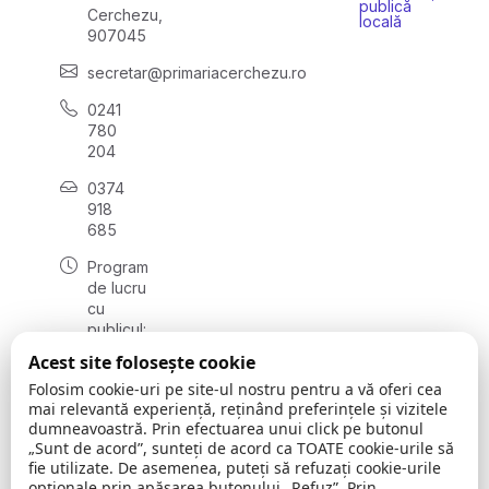
publică
Cerchezu,
locală
907045
secretar@primariacerchezu.ro
0241
780
204
0374
918
685
Program
de lucru
cu
publicul:
luni - joi
Acest site folosește cookie
08:00 -
Folosim cookie-uri pe site-ul nostru pentru a vă oferi cea
16:30
mai relevantă experiență, reținând preferințele și vizitele
, vineri:
dumneavoastră. Prin efectuarea unui click pe butonul
08:00 -
„Sunt de acord”, sunteți de acord ca TOATE cookie-urile să
14:00
fie utilizate. De asemenea, puteți să refuzați cookie-urile
opționale prin apăsarea butonului „Refuz”. Prin