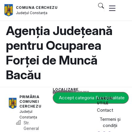
COMUNA CERCHEZU
Județul
Constanța
Agenția Județeană
pentru Ocuparea
Forței de Muncă
Bacău
LOCALIZARE
Acest conținut este blocat până când acceptați categoria corespunzătoare de cookie-uri.
PRIMĂRIA
Accept categoria Funcționalitate
LINKURI
COMUNEI
UTILE
CERCHEZU
Contact
Județul
Constanța
Termeni și
Str.
condiții
General