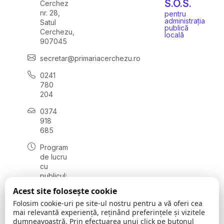
S.O.S.
Cerchez
nr. 28,
pentru
administrația
Satul
publică
Cerchezu,
locală
907045
secretar@primariacerchezu.ro
0241
780
204
0374
918
685
Program
de lucru
cu
publicul:
luni - joi
Acest site folosește cookie
08:00 -
Folosim cookie-uri pe site-ul nostru pentru a vă oferi cea
16:30
mai relevantă experiență, reținând preferințele și vizitele
, vineri:
dumneavoastră. Prin efectuarea unui click pe butonul
08:00 -