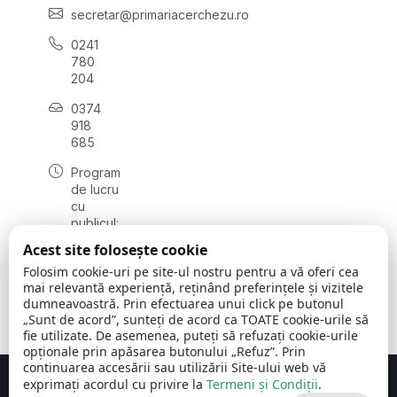
secretar@primariacerchezu.ro
0241
780
204
0374
918
685
Program
de lucru
cu
publicul:
luni - joi
Acest site folosește cookie
08:00 -
Folosim cookie-uri pe site-ul nostru pentru a vă oferi cea
16:30
mai relevantă experiență, reținând preferințele și vizitele
, vineri:
dumneavoastră. Prin efectuarea unui click pe butonul
08:00 -
„Sunt de acord”, sunteți de acord ca TOATE cookie-urile să
14:00
fie utilizate. De asemenea, puteți să refuzați cookie-urile
opționale prin apăsarea butonului „Refuz”. Prin
continuarea accesării sau utilizării Site-ului web vă
exprimați acordul cu privire la
Termeni și Condiții
.
Concept realizat de
Big Media Relații Publice SRL