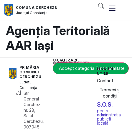
COMUNA CERCHEZU
Județul
Constanța
Agenția Teritorială
AAR Iași
LOCALIZARE
Acest conținut este blocat până când acceptați categoria corespunzătoare de cookie-uri.
PRIMĂRIA
Accept categoria Funcționalitate
LINKURI
COMUNEI
UTILE
CERCHEZU
Contact
Județul
Constanța
Termeni și
Str.
condiții
General
S.O.S.
Cerchez
nr. 28,
pentru
administrația
Satul
publică
Cerchezu,
locală
907045