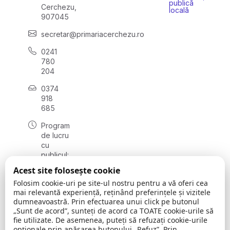
publică
Cerchezu,
locală
907045
secretar@primariacerchezu.ro
0241
780
204
0374
918
685
Program
de lucru
cu
publicul:
luni - joi
Acest site folosește cookie
08:00 -
Folosim cookie-uri pe site-ul nostru pentru a vă oferi cea
16:30
mai relevantă experiență, reținând preferințele și vizitele
, vineri:
dumneavoastră. Prin efectuarea unui click pe butonul
08:00 -
„Sunt de acord”, sunteți de acord ca TOATE cookie-urile să
14:00
fie utilizate. De asemenea, puteți să refuzați cookie-urile
opționale prin apăsarea butonului „Refuz”. Prin