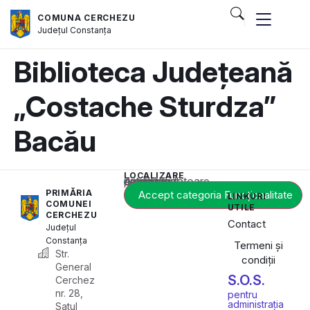
COMUNA CERCHEZU
Județul
Constanța
Biblioteca Județeană
„Costache Sturdza”
Bacău
LOCALIZARE
Acest conținut este blocat până când acceptați categoria corespunzătoare de cookie-uri.
PRIMĂRIA
Accept categoria Funcționalitate
LINKURI
COMUNEI
UTILE
CERCHEZU
Contact
Județul
Constanța
Termeni și
Str.
condiții
General
S.O.S.
Cerchez
nr. 28,
pentru
administrația
Satul