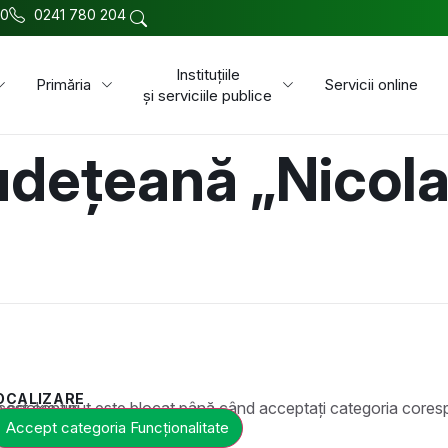
00
0241 780 204
Instituțiile
Primăria
Servicii online
și serviciile publice
udețeană „Nicola
OCALIZARE
t este blocat până când acceptați categoria corespunzătoare de cookie-uri.
Accept categoria Funcționalitate