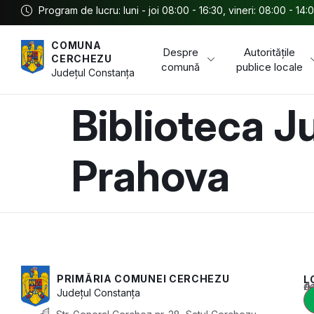
Program de lucru: luni - joi 08:00 - 16:30, vineri: 08:00 - 14:
COMUNA
Despre
Autoritățile
CERCHEZU
comună
publice locale
Județul
Constanța
Biblioteca J
Prahova
PRIMĂRIA COMUNEI CERCHEZU
L
Acest conținu
Județul
Constanța