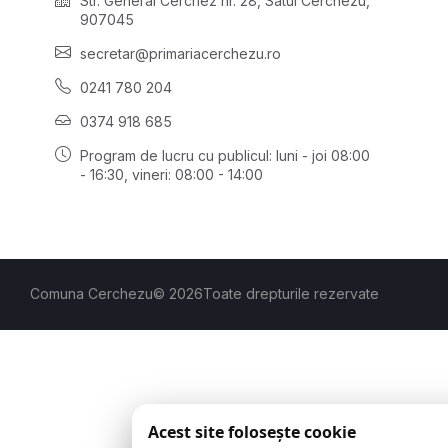
Str. General Cerchez nr. 28, Satul Cerchezu,
907045
secretar@primariacerchezu.ro
0241 780 204
0374 918 685
Program de lucru cu publicul:
luni - joi 08:00
- 16:30
, vineri: 08:00 - 14:00
Comuna Cerchezu
© 2026
Toate drepturile rezervate
Acest site folosește cookie