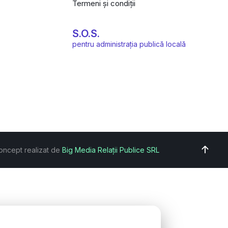
Termeni și condiții
S.O.S.
pentru administrația publică locală
oncept realizat de
Big Media Relații Publice SRL