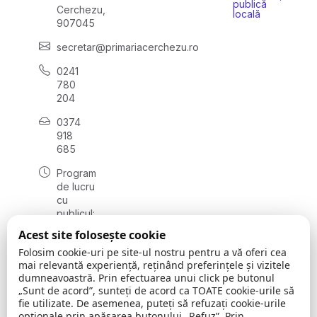
publică
Cerchezu,
locală
907045
secretar@primariacerchezu.ro
0241
780
204
0374
918
685
Program
de lucru
cu
publicul:
luni - joi
Acest site folosește cookie
08:00 -
Folosim cookie-uri pe site-ul nostru pentru a vă oferi cea
16:30
mai relevantă experiență, reținând preferințele și vizitele
, vineri:
dumneavoastră. Prin efectuarea unui click pe butonul
08:00 -
„Sunt de acord”, sunteți de acord ca TOATE cookie-urile să
14:00
fie utilizate. De asemenea, puteți să refuzați cookie-urile
opționale prin apăsarea butonului „Refuz”. Prin