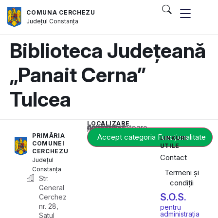
COMUNA CERCHEZU
Județul
Constanța
Biblioteca Județeană
„Panait Cerna”
Tulcea
LOCALIZARE
Acest conținut este blocat până când acceptați categoria corespunzătoare de cookie-uri.
PRIMĂRIA
Accept categoria Funcționalitate
LINKURI
COMUNEI
UTILE
CERCHEZU
Contact
Județul
Constanța
Termeni și
Str.
condiții
General
S.O.S.
Cerchez
nr. 28,
pentru
administrația
Satul