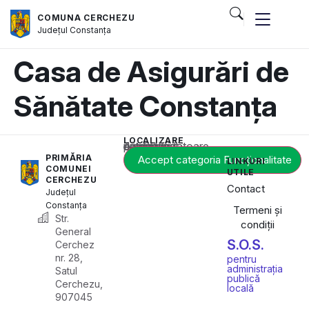
COMUNA CERCHEZU
Județul
Constanța
Casa de Asigurări de
Sănătate Constanța
LOCALIZARE
Acest conținut este blocat până când acceptați categoria corespunzătoare de cookie-uri.
PRIMĂRIA
Accept categoria Funcționalitate
LINKURI
COMUNEI
UTILE
CERCHEZU
Contact
Județul
Constanța
Termeni și
Str.
condiții
General
S.O.S.
Cerchez
nr. 28,
pentru
administrația
Satul
publică
Cerchezu,
locală
907045