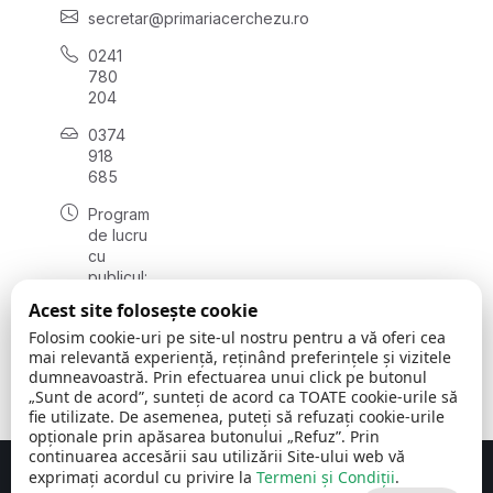
secretar@primariacerchezu.ro
0241
780
204
0374
918
685
Program
de lucru
cu
publicul:
luni - joi
Acest site folosește cookie
08:00 -
Folosim cookie-uri pe site-ul nostru pentru a vă oferi cea
16:30
mai relevantă experiență, reținând preferințele și vizitele
, vineri:
dumneavoastră. Prin efectuarea unui click pe butonul
08:00 -
„Sunt de acord”, sunteți de acord ca TOATE cookie-urile să
14:00
fie utilizate. De asemenea, puteți să refuzați cookie-urile
opționale prin apăsarea butonului „Refuz”. Prin
continuarea accesării sau utilizării Site-ului web vă
exprimați acordul cu privire la
Termeni și Condiții
.
Concept realizat de
Big Media Relații Publice SRL