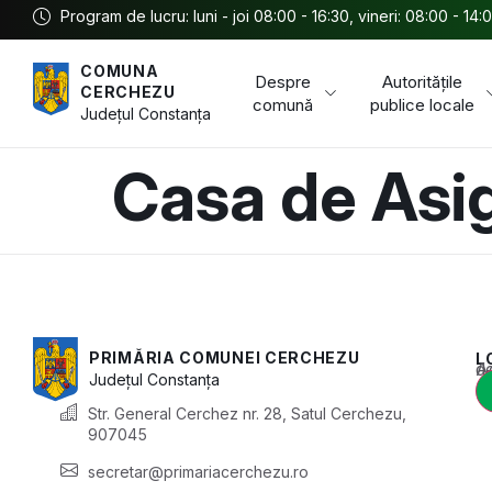
Program de lucru: luni - joi 08:00 - 16:30, vineri: 08:00 - 14:
COMUNA
Despre
Autoritățile
CERCHEZU
comună
publice locale
Județul
Constanța
Casa de Asi
PRIMĂRIA COMUNEI CERCHEZU
L
Acest conținu
Județul
Constanța
Str. General Cerchez nr. 28, Satul Cerchezu,
907045
secretar@primariacerchezu.ro