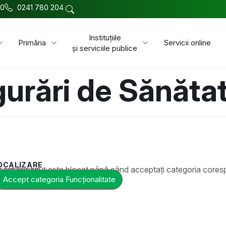
00
0241 780 204
Instituțiile
Primăria
Servicii online
și serviciile publice
gurări de Sănăta
OCALIZARE
t este blocat până când acceptați categoria corespunzătoare de cookie-uri.
Accept categoria Funcționalitate