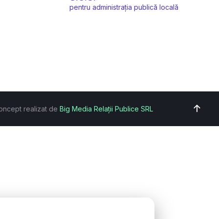
pentru administrația publică locală
oncept realizat de
Big Media Relații Publice SRL