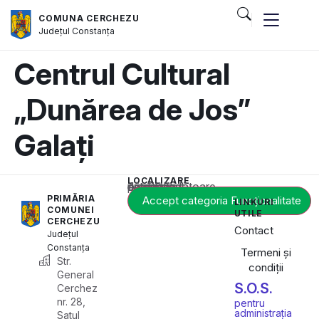
COMUNA CERCHEZU
Județul
Constanța
Centrul Cultural
„Dunărea de Jos”
Galați
LOCALIZARE
Acest conținut este blocat până când acceptați categoria corespunzătoare de cookie-uri.
PRIMĂRIA
Accept categoria Funcționalitate
LINKURI
COMUNEI
UTILE
CERCHEZU
Contact
Județul
Constanța
Termeni și
Str.
condiții
General
S.O.S.
Cerchez
nr. 28,
pentru
administrația
Satul