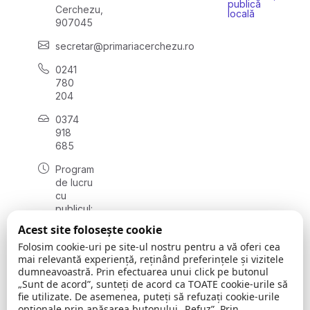
publică
Cerchezu,
locală
907045
secretar@primariacerchezu.ro
0241
780
204
0374
918
685
Program
de lucru
cu
publicul:
luni - joi
Acest site folosește cookie
08:00 -
Folosim cookie-uri pe site-ul nostru pentru a vă oferi cea
16:30
mai relevantă experiență, reținând preferințele și vizitele
, vineri:
dumneavoastră. Prin efectuarea unui click pe butonul
08:00 -
„Sunt de acord”, sunteți de acord ca TOATE cookie-urile să
14:00
fie utilizate. De asemenea, puteți să refuzați cookie-urile
opționale prin apăsarea butonului „Refuz”. Prin