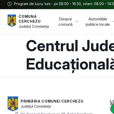
Program de lucru: luni - joi 08:00 - 16:30, vineri: 08:00 - 14:
COMUNA
Despre
Autoritățile
CERCHEZU
comună
publice locale
Județul
Constanța
Centrul Jude
Educațional
PRIMĂRIA COMUNEI CERCHEZU
L
Acest conținu
Județul
Constanța