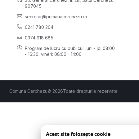
Str. General Cerchez nr. 28, Satul Cerchezu,
907045
secretar@primariacerchezu.ro
0241 780 204
0374 918 685
Program de lucru cu publicul:
luni - joi 08:00
- 16:30
, vineri: 08:00 - 14:00
Comuna Cerchezu
© 2026
Toate drepturile rezervate
Acest site folosește cookie