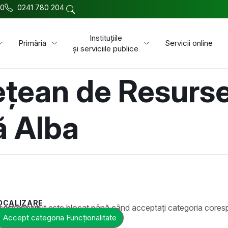
00
0241 780 204
Instituțiile
Primăria
Servicii online
și serviciile publice
țean de Resurse
ă Alba
OCALIZARE
t este blocat până când acceptați categoria corespunzătoare de cookie-uri.
Accept categoria Funcționalitate