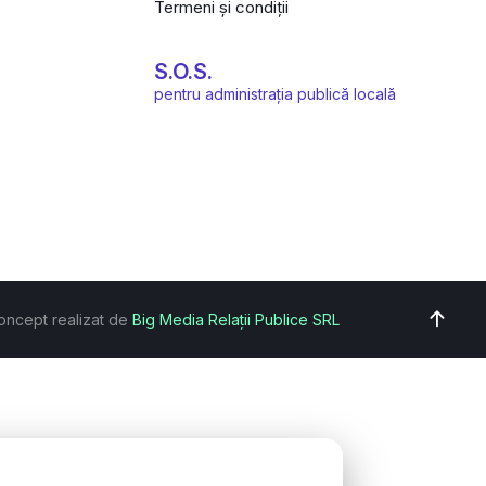
Termeni și condiții
S.O.S.
pentru administrația publică locală
oncept realizat de
Big Media Relații Publice SRL