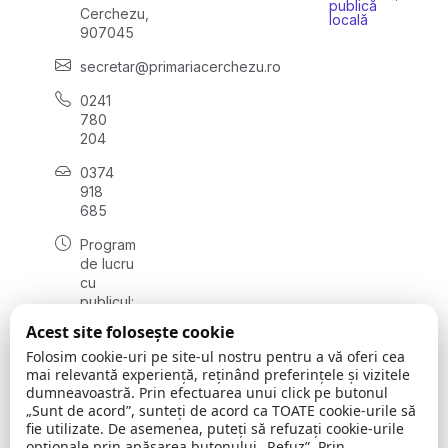
publică
Cerchezu,
locală
907045
secretar@primariacerchezu.ro
0241
780
204
0374
918
685
Program
de lucru
cu
publicul:
luni - joi
Acest site folosește cookie
08:00 -
Folosim cookie-uri pe site-ul nostru pentru a vă oferi cea
16:30
mai relevantă experiență, reținând preferințele și vizitele
, vineri:
dumneavoastră. Prin efectuarea unui click pe butonul
08:00 -
„Sunt de acord”, sunteți de acord ca TOATE cookie-urile să
14:00
fie utilizate. De asemenea, puteți să refuzați cookie-urile
opționale prin apăsarea butonului „Refuz”. Prin