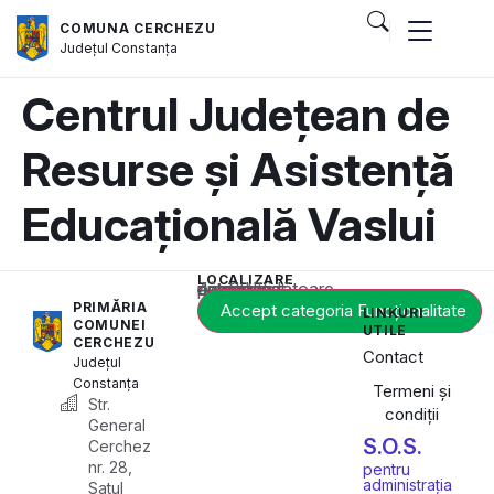
COMUNA CERCHEZU
Județul
Constanța
Centrul Județean de
Resurse și Asistență
Educațională Vaslui
LOCALIZARE
Acest conținut este blocat până când acceptați categoria corespunzătoare de cookie-uri.
PRIMĂRIA
Accept categoria Funcționalitate
LINKURI
COMUNEI
UTILE
CERCHEZU
Contact
Județul
Constanța
Termeni și
Str.
condiții
General
S.O.S.
Cerchez
nr. 28,
pentru
administrația
Satul