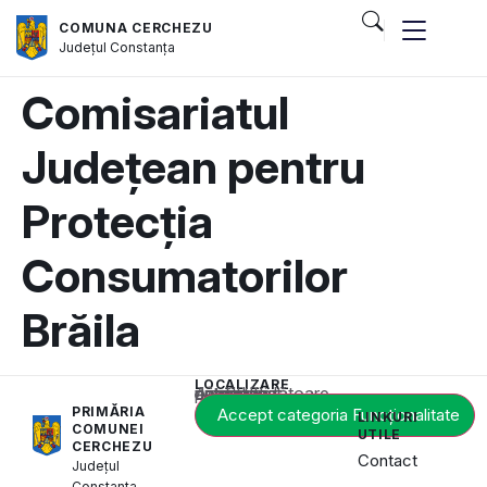
COMUNA CERCHEZU
Județul
Constanța
Comisariatul
Județean pentru
Protecția
Consumatorilor
Brăila
LOCALIZARE
Acest conținut este blocat până când acceptați categoria corespunzătoare de cookie-uri.
PRIMĂRIA
Accept categoria Funcționalitate
LINKURI
COMUNEI
UTILE
CERCHEZU
Contact
Județul
Constanța