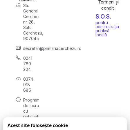
Termeni și
Str.
condiții
General
S.O.S.
Cerchez
nr. 28,
pentru
administrația
Satul
publică
Cerchezu,
locală
907045
secretar@primariacerchezu.ro
0241
780
204
0374
918
685
Program
de lucru
cu
publicul:
luni - joi
Acest site folosește cookie
08:00 -