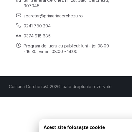
Str. General Cerchez nr. 28, Satul Cerchezu,
907045
secretar@primariacerchezu.ro
0241 780 204
0374 918 685
Program de lucru cu publicul:
luni - joi 08:00
- 16:30
, vineri: 08:00 - 14:00
Comuna Cerchezu
© 2026
Toate drepturile rezervate
Acest site folosește cookie