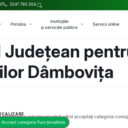
00
0241 780 204
Instituțiile
Primăria
Servicii online
și serviciile publice
 Județean pentr
lor Dâmbovița
OCALIZARE
t este blocat până când acceptați categoria corespunzătoare de cookie-uri.
Accept categoria Funcționalitate