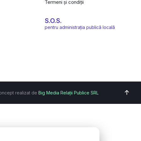
Termeni și condiții
S.O.S.
pentru administrația publică locală
oncept realizat de
Big Media Relații Publice SRL