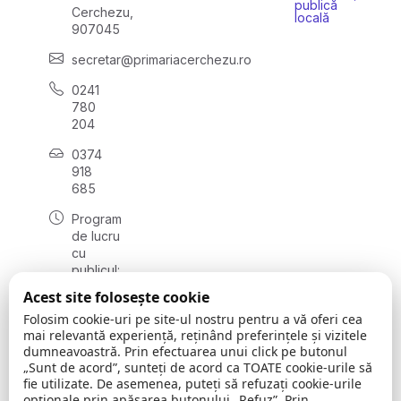
publică
Cerchezu,
locală
907045
secretar@primariacerchezu.ro
0241
780
204
0374
918
685
Program
de lucru
cu
publicul:
luni - joi
Acest site folosește cookie
08:00 -
Folosim cookie-uri pe site-ul nostru pentru a vă oferi cea
16:30
mai relevantă experiență, reținând preferințele și vizitele
, vineri:
dumneavoastră. Prin efectuarea unui click pe butonul
08:00 -
„Sunt de acord”, sunteți de acord ca TOATE cookie-urile să
14:00
fie utilizate. De asemenea, puteți să refuzați cookie-urile
opționale prin apăsarea butonului „Refuz”. Prin