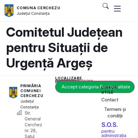
COMUNA CERCHEZU
Județul
Constanța
Comitetul Județean
pentru Situații de
Urgență Argeș
LOCALIZARE
Acest conținut este blocat până când acceptați categoria corespunzătoare de cookie-uri.
PRIMĂRIA
Accept categoria Funcționalitate
LINKURI
COMUNEI
UTILE
CERCHEZU
Contact
Județul
Constanța
Termeni și
Str.
condiții
General
S.O.S.
Cerchez
nr. 28,
pentru
administrația
Satul