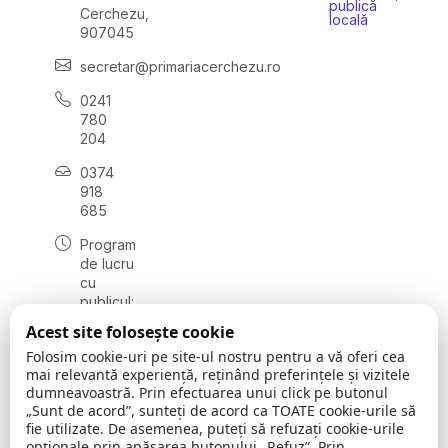
publică
Cerchezu,
locală
907045
secretar@primariacerchezu.ro
0241
780
204
0374
918
685
Program
de lucru
cu
publicul:
luni - joi
Acest site folosește cookie
08:00 -
Folosim cookie-uri pe site-ul nostru pentru a vă oferi cea
16:30
mai relevantă experiență, reținând preferințele și vizitele
, vineri:
dumneavoastră. Prin efectuarea unui click pe butonul
08:00 -
„Sunt de acord”, sunteți de acord ca TOATE cookie-urile să
14:00
fie utilizate. De asemenea, puteți să refuzați cookie-urile
opționale prin apăsarea butonului „Refuz”. Prin