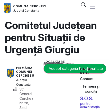
COMUNA CERCHEZU
Județul
Constanța
Comitetul Județean
pentru Situații de
Urgență Giurgiu
LOCALIZARE
Acest conținut este blocat până când acceptați categoria corespunzătoare de cookie-uri.
PRIMĂRIA
Accept categoria Funcționalitate
LINKURI
COMUNEI
UTILE
CERCHEZU
Contact
Județul
Constanța
Termeni și
Str.
condiții
General
S.O.S.
Cerchez
nr. 28,
pentru
administrația
Satul