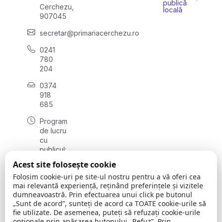
publică
Cerchezu,
locală
907045
secretar@primariacerchezu.ro
0241
780
204
0374
918
685
Program
de lucru
cu
publicul:
luni - joi
Acest site folosește cookie
08:00 -
Folosim cookie-uri pe site-ul nostru pentru a vă oferi cea
16:30
mai relevantă experiență, reținând preferințele și vizitele
, vineri:
dumneavoastră. Prin efectuarea unui click pe butonul
08:00 -
„Sunt de acord”, sunteți de acord ca TOATE cookie-urile să
14:00
fie utilizate. De asemenea, puteți să refuzați cookie-urile
opționale prin apăsarea butonului „Refuz”. Prin