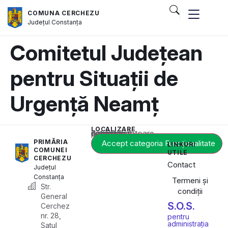
COMUNA CERCHEZU
Județul
Constanța
Comitetul Județean
pentru Situații de
Urgență Neamț
LOCALIZARE
Acest conținut este blocat până când acceptați categoria corespunzătoare de cookie-uri.
PRIMĂRIA
Accept categoria Funcționalitate
LINKURI
COMUNEI
UTILE
CERCHEZU
Contact
Județul
Constanța
Termeni și
Str.
condiții
General
S.O.S.
Cerchez
nr. 28,
pentru
administrația
Satul