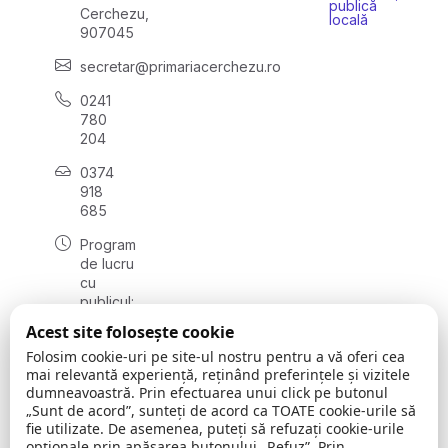
publică
Cerchezu,
locală
907045
secretar@primariacerchezu.ro
0241
780
204
0374
918
685
Program
de lucru
cu
publicul:
luni - joi
Acest site folosește cookie
08:00 -
Folosim cookie-uri pe site-ul nostru pentru a vă oferi cea
16:30
mai relevantă experiență, reținând preferințele și vizitele
, vineri:
dumneavoastră. Prin efectuarea unui click pe butonul
08:00 -
„Sunt de acord”, sunteți de acord ca TOATE cookie-urile să
14:00
fie utilizate. De asemenea, puteți să refuzați cookie-urile
opționale prin apăsarea butonului „Refuz”. Prin