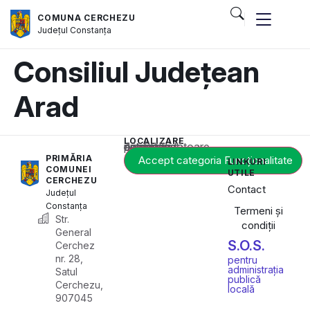
COMUNA CERCHEZU
Județul
Constanța
Consiliul Județean
Arad
LOCALIZARE
Acest conținut este blocat până când acceptați categoria corespunzătoare de cookie-uri.
PRIMĂRIA
Accept categoria Funcționalitate
LINKURI
COMUNEI
UTILE
CERCHEZU
Contact
Județul
Constanța
Termeni și
Str.
condiții
General
S.O.S.
Cerchez
nr. 28,
pentru
administrația
Satul
publică
Cerchezu,
locală
907045