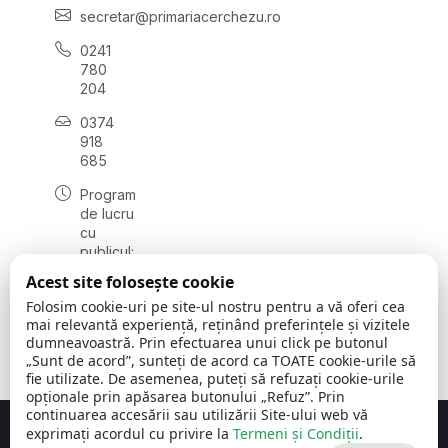
secretar@primariacerchezu.ro
0241
780
204
0374
918
685
Program
de lucru
cu
publicul:
luni - joi
Acest site folosește cookie
08:00 -
Folosim cookie-uri pe site-ul nostru pentru a vă oferi cea
16:30
mai relevantă experiență, reținând preferințele și vizitele
, vineri:
dumneavoastră. Prin efectuarea unui click pe butonul
08:00 -
„Sunt de acord”, sunteți de acord ca TOATE cookie-urile să
14:00
fie utilizate. De asemenea, puteți să refuzați cookie-urile
opționale prin apăsarea butonului „Refuz”. Prin
continuarea accesării sau utilizării Site-ului web vă
exprimați acordul cu privire la
Termeni și Condiții
.
Concept realizat de
Big Media Relații Publice SRL