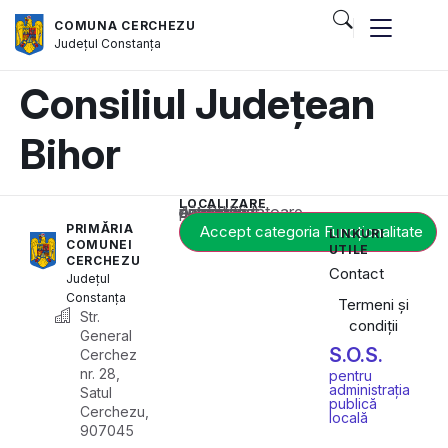
COMUNA CERCHEZU
Județul
Constanța
Consiliul Județean
Bihor
LOCALIZARE
Acest conținut este blocat până când acceptați categoria corespunzătoare de cookie-uri.
PRIMĂRIA
Accept categoria Funcționalitate
LINKURI
COMUNEI
UTILE
CERCHEZU
Contact
Județul
Constanța
Termeni și
Str.
condiții
General
S.O.S.
Cerchez
nr. 28,
pentru
administrația
Satul
publică
Cerchezu,
locală
907045