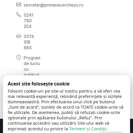
secretar@primariacerchezu.ro
0241
780
204
0374
918
685
Program
de lucru
cu
publicul:
luni - joi
Acest site folosește cookie
08:00 -
Folosim cookie-uri pe site-ul nostru pentru a vă oferi cea
16:30
mai relevantă experiență, reținând preferințele și vizitele
, vineri:
dumneavoastră. Prin efectuarea unui click pe butonul
08:00 -
„Sunt de acord”, sunteți de acord ca TOATE cookie-urile să
14:00
fie utilizate. De asemenea, puteți să refuzați cookie-urile
opționale prin apăsarea butonului „Refuz”. Prin
continuarea accesării sau utilizării Site-ului web vă
exprimați acordul cu privire la
Termeni și Condiții
.
Concept realizat de
Big Media Relații Publice SRL