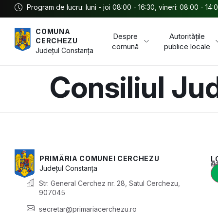
Program de lucru: luni - joi 08:00 - 16:30, vineri: 08:00 - 14:
COMUNA
Despre
Autoritățile
CERCHEZU
comună
publice locale
Județul
Constanța
Consiliul J
PRIMĂRIA COMUNEI CERCHEZU
L
Acest conținu
Județul
Constanța
Str. General Cerchez nr. 28, Satul Cerchezu,
907045
secretar@primariacerchezu.ro