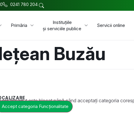
00
0241 780 204
Instituțiile
Primăria
Servicii online
și serviciile publice
udețean Buzău
OCALIZARE
t este blocat până când acceptați categoria corespunzătoare de cookie-uri.
Accept categoria Funcționalitate