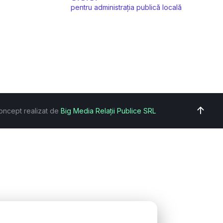
pentru administrația publică locală
oncept realizat de
Big Media Relații Publice SRL