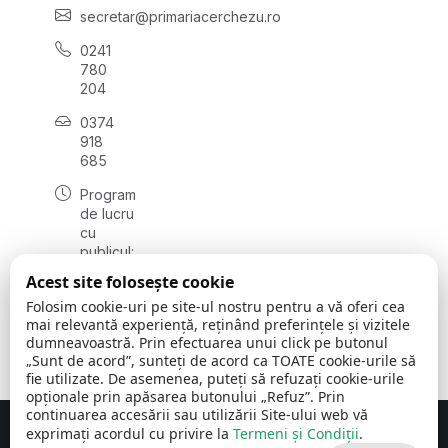
secretar@primariacerchezu.ro
0241
780
204
0374
918
685
Program
de lucru
cu
publicul:
luni - joi
Acest site folosește cookie
08:00 -
Folosim cookie-uri pe site-ul nostru pentru a vă oferi cea
16:30
mai relevantă experiență, reținând preferințele și vizitele
, vineri:
dumneavoastră. Prin efectuarea unui click pe butonul
08:00 -
„Sunt de acord”, sunteți de acord ca TOATE cookie-urile să
14:00
fie utilizate. De asemenea, puteți să refuzați cookie-urile
opționale prin apăsarea butonului „Refuz”. Prin
continuarea accesării sau utilizării Site-ului web vă
exprimați acordul cu privire la
Termeni și Condiții
.
Concept realizat de
Big Media Relații Publice SRL