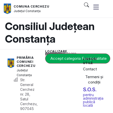
COMUNA CERCHEZU
Județul
Constanța
Consiliul Județean
Constanța
LOCALIZARE
Acest conținut este blocat până când acceptați categoria corespunzătoare de cookie-uri.
PRIMĂRIA
Accept categoria Funcționalitate
LINKURI
COMUNEI
UTILE
CERCHEZU
Contact
Județul
Constanța
Termeni și
Str.
condiții
General
S.O.S.
Cerchez
nr. 28,
pentru
administrația
Satul
publică
Cerchezu,
locală
907045