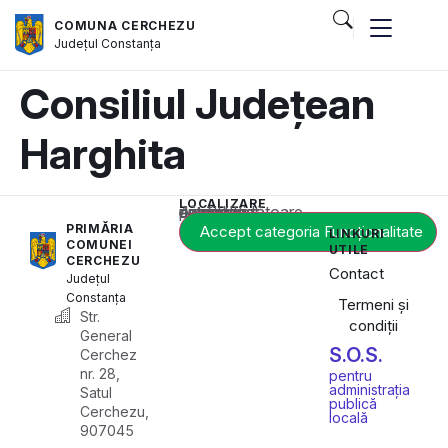
COMUNA CERCHEZU
Județul
Constanța
Consiliul Județean
Harghita
LOCALIZARE
Acest conținut este blocat până când acceptați categoria corespunzătoare de cookie-uri.
PRIMĂRIA
Accept categoria Funcționalitate
LINKURI
COMUNEI
UTILE
CERCHEZU
Contact
Județul
Constanța
Termeni și
Str.
condiții
General
S.O.S.
Cerchez
nr. 28,
pentru
administrația
Satul
publică
Cerchezu,
locală
907045