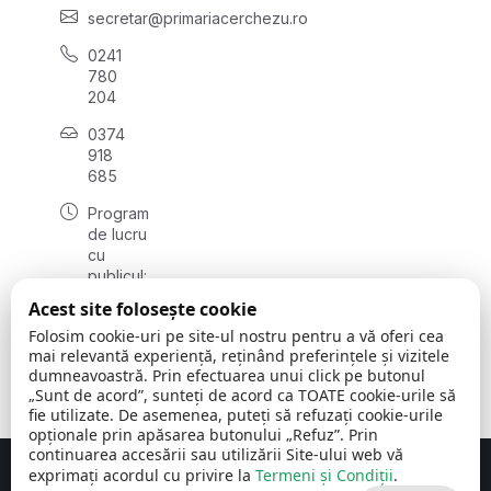
secretar@primariacerchezu.ro
0241
780
204
0374
918
685
Program
de lucru
cu
publicul:
luni - joi
Acest site folosește cookie
08:00 -
Folosim cookie-uri pe site-ul nostru pentru a vă oferi cea
16:30
mai relevantă experiență, reținând preferințele și vizitele
, vineri:
dumneavoastră. Prin efectuarea unui click pe butonul
08:00 -
„Sunt de acord”, sunteți de acord ca TOATE cookie-urile să
14:00
fie utilizate. De asemenea, puteți să refuzați cookie-urile
opționale prin apăsarea butonului „Refuz”. Prin
continuarea accesării sau utilizării Site-ului web vă
exprimați acordul cu privire la
Termeni și Condiții
.
Concept realizat de
Big Media Relații Publice SRL