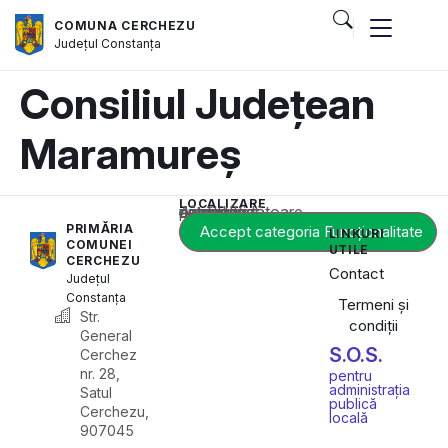
COMUNA CERCHEZU
Județul
Constanța
Consiliul Județean
Maramureș
LOCALIZARE
Acest conținut este blocat până când acceptați categoria corespunzătoare de cookie-uri.
PRIMĂRIA
Accept categoria Funcționalitate
LINKURI
COMUNEI
UTILE
CERCHEZU
Contact
Județul
Constanța
Termeni și
Str.
condiții
General
S.O.S.
Cerchez
nr. 28,
pentru
administrația
Satul
publică
Cerchezu,
locală
907045