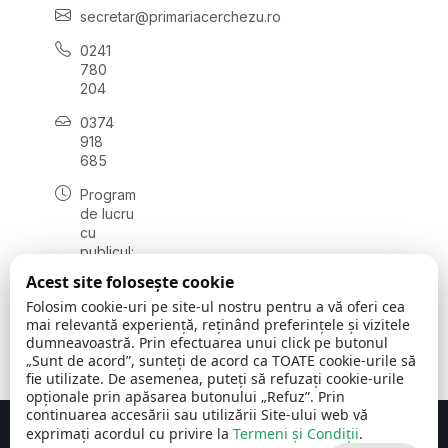
secretar@primariacerchezu.ro
0241
780
204
0374
918
685
Program
de lucru
cu
publicul:
luni - joi
Acest site folosește cookie
08:00 -
Folosim cookie-uri pe site-ul nostru pentru a vă oferi cea
16:30
mai relevantă experiență, reținând preferințele și vizitele
, vineri:
dumneavoastră. Prin efectuarea unui click pe butonul
08:00 -
„Sunt de acord”, sunteți de acord ca TOATE cookie-urile să
14:00
fie utilizate. De asemenea, puteți să refuzați cookie-urile
opționale prin apăsarea butonului „Refuz”. Prin
continuarea accesării sau utilizării Site-ului web vă
exprimați acordul cu privire la
Termeni și Condiții
.
Concept realizat de
Big Media Relații Publice SRL