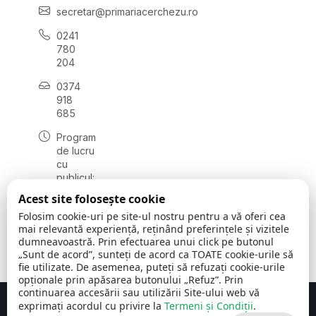
secretar@primariacerchezu.ro
0241
780
204
0374
918
685
Program
de lucru
cu
publicul:
luni - joi
Acest site folosește cookie
08:00 -
Folosim cookie-uri pe site-ul nostru pentru a vă oferi cea
16:30
mai relevantă experiență, reținând preferințele și vizitele
, vineri:
dumneavoastră. Prin efectuarea unui click pe butonul
08:00 -
„Sunt de acord”, sunteți de acord ca TOATE cookie-urile să
14:00
fie utilizate. De asemenea, puteți să refuzați cookie-urile
opționale prin apăsarea butonului „Refuz”. Prin
continuarea accesării sau utilizării Site-ului web vă
exprimați acordul cu privire la
Termeni și Condiții
.
Concept realizat de
Big Media Relații Publice SRL