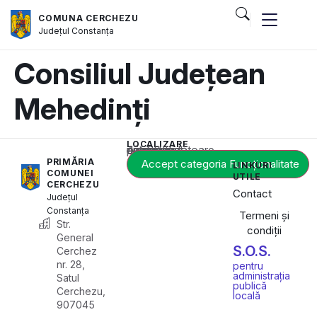
COMUNA CERCHEZU
Județul
Constanța
Consiliul Județean
Mehedinți
LOCALIZARE
Acest conținut este blocat până când acceptați categoria corespunzătoare de cookie-uri.
PRIMĂRIA
Accept categoria Funcționalitate
LINKURI
COMUNEI
UTILE
CERCHEZU
Contact
Județul
Constanța
Termeni și
Str.
condiții
General
S.O.S.
Cerchez
nr. 28,
pentru
administrația
Satul
publică
Cerchezu,
locală
907045