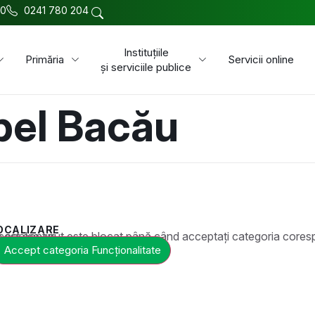
00
0241 780 204
Instituțiile
Primăria
Servicii online
și serviciile publice
pel Bacău
OCALIZARE
t este blocat până când acceptați categoria corespunzătoare de cookie-uri.
Accept categoria Funcționalitate