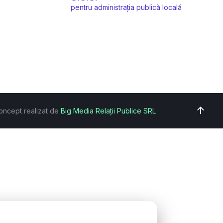
pentru administrația publică locală
oncept realizat de
Big Media Relații Publice SRL