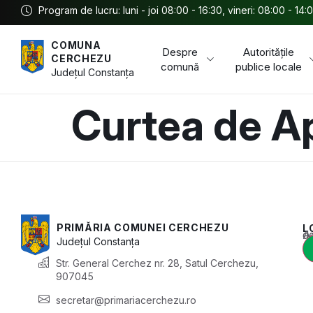
Program de lucru: luni - joi 08:00 - 16:30, vineri: 08:00 - 14:
COMUNA
Despre
Autoritățile
CERCHEZU
comună
publice locale
Județul
Constanța
Curtea de A
PRIMĂRIA COMUNEI CERCHEZU
L
Acest conținu
Județul
Constanța
Str. General Cerchez nr. 28, Satul Cerchezu,
907045
secretar@primariacerchezu.ro