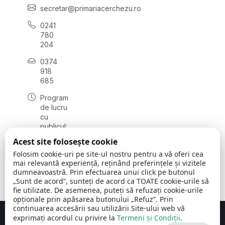
secretar@primariacerchezu.ro
0241
780
204
0374
918
685
Program
de lucru
cu
publicul:
luni - joi
Acest site folosește cookie
08:00 -
Folosim cookie-uri pe site-ul nostru pentru a vă oferi cea
16:30
mai relevantă experiență, reținând preferințele și vizitele
, vineri:
dumneavoastră. Prin efectuarea unui click pe butonul
08:00 -
„Sunt de acord”, sunteți de acord ca TOATE cookie-urile să
14:00
fie utilizate. De asemenea, puteți să refuzați cookie-urile
opționale prin apăsarea butonului „Refuz”. Prin
continuarea accesării sau utilizării Site-ului web vă
exprimați acordul cu privire la
Termeni și Condiții
.
Concept realizat de
Big Media Relații Publice SRL