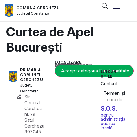
COMUNA CERCHEZU
Județul
Constanța
Curtea de Apel
București
LOCALIZARE
Acest conținut este blocat până când acceptați categoria corespunzătoare de cookie-uri.
PRIMĂRIA
Accept categoria Funcționalitate
LINKURI
COMUNEI
UTILE
CERCHEZU
Contact
Județul
Constanța
Termeni și
Str.
condiții
General
S.O.S.
Cerchez
nr. 28,
pentru
administrația
Satul
publică
Cerchezu,
locală
907045