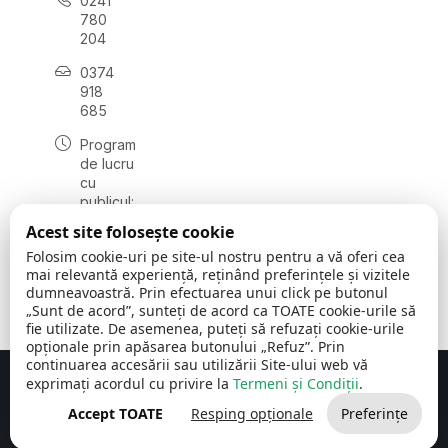
0241
780
204
0374
918
685
Program
de lucru
cu
publicul:
luni - joi
Acest site folosește cookie
08:00 -
Folosim cookie-uri pe site-ul nostru pentru a vă oferi cea
16:30
mai relevantă experiență, reținând preferințele și vizitele
, vineri:
dumneavoastră. Prin efectuarea unui click pe butonul
08:00 -
„Sunt de acord”, sunteți de acord ca TOATE cookie-urile să
14:00
fie utilizate. De asemenea, puteți să refuzați cookie-urile
opționale prin apăsarea butonului „Refuz”. Prin
continuarea accesării sau utilizării Site-ului web vă
exprimați acordul cu privire la
Termeni și Condiții
.
Concept realizat de
Big Media Relații Publice SRL
Accept TOATE
Resping opționale
Preferințe
Comuna Cerchezu
© 2026
Toate drepturile rezervate