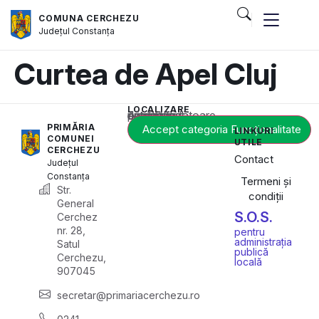
COMUNA CERCHEZU
Județul
Constanța
Curtea de Apel Cluj
LOCALIZARE
Acest conținut este blocat până când acceptați categoria corespunzătoare de cookie-uri.
PRIMĂRIA
Accept categoria Funcționalitate
LINKURI
COMUNEI
UTILE
CERCHEZU
Contact
Județul
Constanța
Termeni și
Str.
condiții
General
S.O.S.
Cerchez
nr. 28,
pentru
administrația
Satul
publică
Cerchezu,
locală
907045
secretar@primariacerchezu.ro