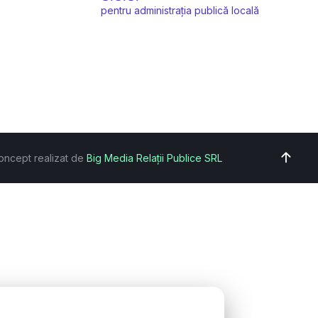
pentru administrația publică locală
oncept realizat de
Big Media Relații Publice SRL