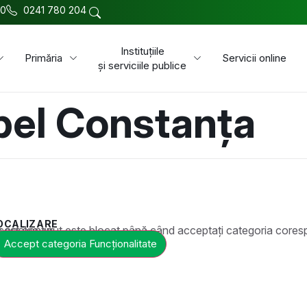
00
0241 780 204
Instituțiile
Primăria
Servicii online
și serviciile publice
pel Constanța
OCALIZARE
t este blocat până când acceptați categoria corespunzătoare de cookie-uri.
Accept categoria Funcționalitate