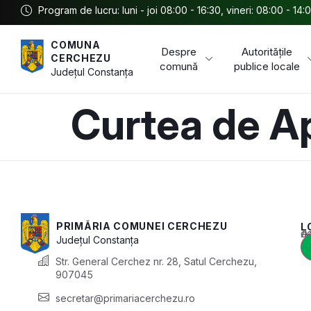
Program de lucru: luni - joi 08:00 - 16:30, vineri: 08:00 - 14:
COMUNA
Despre
Autoritățile
CERCHEZU
comună
publice locale
Județul
Constanța
Curtea de A
PRIMĂRIA COMUNEI CERCHEZU
L
Acest conținu
Județul
Constanța
Str. General Cerchez nr. 28, Satul Cerchezu,
907045
secretar@primariacerchezu.ro