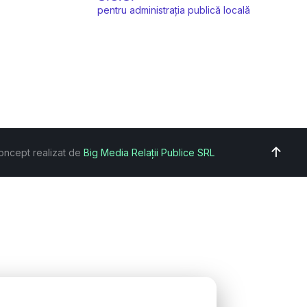
pentru administrația publică locală
oncept realizat de
Big Media Relații Publice SRL