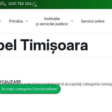
00
0241 780 204
Instituțiile
Primăria
Servicii online
și serviciile publice
pel Timișoara
OCALIZARE
t este blocat până când acceptați categoria corespunzătoare de cookie-uri.
Accept categoria Funcționalitate