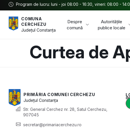
Program de lucru: luni - joi 08:00 - 16:30, vineri: 08:00 - 14:
COMUNA
Despre
Autoritățile
CERCHEZU
comună
publice locale
Județul
Constanța
Curtea de A
PRIMĂRIA COMUNEI CERCHEZU
L
Acest conținu
Județul
Constanța
Str. General Cerchez nr. 28, Satul Cerchezu,
907045
secretar@primariacerchezu.ro