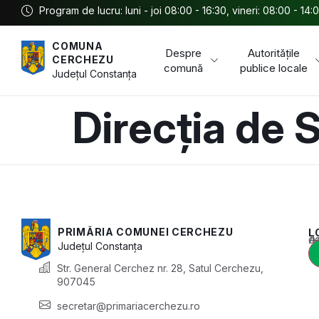
Program de lucru: luni - joi 08:00 - 16:30, vineri: 08:00 - 14:
COMUNA
Despre
Autoritățile
CERCHEZU
comună
publice locale
Județul
Constanța
Direcția de 
PRIMĂRIA COMUNEI CERCHEZU
L
Acest conținu
Județul
Constanța
Str. General Cerchez nr. 28, Satul Cerchezu,
907045
secretar@primariacerchezu.ro