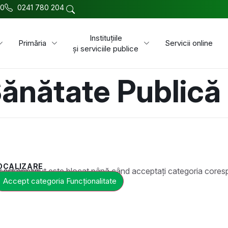
00
0241 780 204
Instituțiile
Primăria
Servicii online
și serviciile publice
Sănătate Publică 
OCALIZARE
t este blocat până când acceptați categoria corespunzătoare de cookie-uri.
Accept categoria Funcționalitate