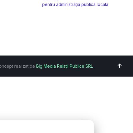
pentru administrația publică locală
oncept realizat de
Big Media Relații Publice SRL