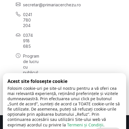
secretar@primariacerchezu.ro
0241
780
204
0374
918
685
Program
de lucru
cu
publicul:
luni - joi
Acest site folosește cookie
08:00 -
Folosim cookie-uri pe site-ul nostru pentru a vă oferi cea
16:30
mai relevantă experiență, reținând preferințele și vizitele
, vineri:
dumneavoastră. Prin efectuarea unui click pe butonul
08:00 -
„Sunt de acord”, sunteți de acord ca TOATE cookie-urile să
14:00
fie utilizate. De asemenea, puteți să refuzați cookie-urile
opționale prin apăsarea butonului „Refuz”. Prin
continuarea accesării sau utilizării Site-ului web vă
exprimați acordul cu privire la
Termeni și Condiții
.
Concept realizat de
Big Media Relații Publice SRL