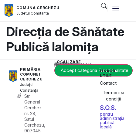
COMUNA CERCHEZU
Județul
Constanța
Direcția de Sănătate
Publică Ialomița
LOCALIZARE
Acest conținut este blocat până când acceptați categoria corespunzătoare de cookie-uri.
PRIMĂRIA
Accept categoria Funcționalitate
LINKURI
COMUNEI
UTILE
CERCHEZU
Contact
Județul
Constanța
Termeni și
Str.
condiții
General
S.O.S.
Cerchez
nr. 28,
pentru
administrația
Satul
publică
Cerchezu,
locală
907045