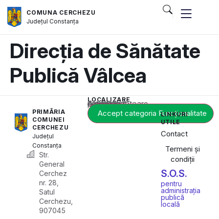
COMUNA CERCHEZU
Județul
Constanța
Direcția de Sănătate
Publică Vâlcea
LOCALIZARE
Acest conținut este blocat până când acceptați categoria corespunzătoare de cookie-uri.
PRIMĂRIA
Accept categoria Funcționalitate
LINKURI
COMUNEI
UTILE
CERCHEZU
Contact
Județul
Constanța
Termeni și
Str.
condiții
General
S.O.S.
Cerchez
nr. 28,
pentru
administrația
Satul
publică
Cerchezu,
locală
907045