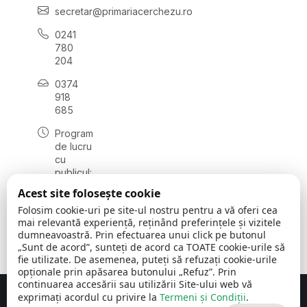
secretar@primariacerchezu.ro
0241
780
204
0374
918
685
Program
de lucru
cu
publicul:
luni - joi
Acest site folosește cookie
08:00 -
Folosim cookie-uri pe site-ul nostru pentru a vă oferi cea
16:30
mai relevantă experiență, reținând preferințele și vizitele
, vineri:
dumneavoastră. Prin efectuarea unui click pe butonul
08:00 -
„Sunt de acord”, sunteți de acord ca TOATE cookie-urile să
14:00
fie utilizate. De asemenea, puteți să refuzați cookie-urile
opționale prin apăsarea butonului „Refuz”. Prin
continuarea accesării sau utilizării Site-ului web vă
exprimați acordul cu privire la
Termeni și Condiții
.
Concept realizat de
Big Media Relații Publice SRL