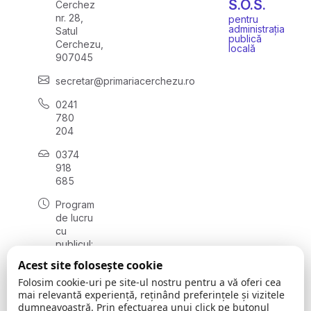
S.O.S.
Cerchez
nr. 28,
pentru
administrația
Satul
publică
Cerchezu,
locală
907045
secretar@primariacerchezu.ro
0241
780
204
0374
918
685
Program
de lucru
cu
publicul:
luni - joi
Acest site folosește cookie
08:00 -
Folosim cookie-uri pe site-ul nostru pentru a vă oferi cea
16:30
mai relevantă experiență, reținând preferințele și vizitele
, vineri:
dumneavoastră. Prin efectuarea unui click pe butonul
08:00 -