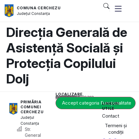
COMUNA CERCHEZU
Județul
Constanța
Direcția Generală de
Asistență Socială și
Protecția Copilului
Dolj
LOCALIZARE
Acest conținut este blocat până când acceptați categoria corespunzătoare de cookie-uri.
PRIMĂRIA
Accept categoria Funcționalitate
LINKURI
COMUNEI
UTILE
CERCHEZU
Contact
Județul
Constanța
Termeni și
Str.
condiții
General